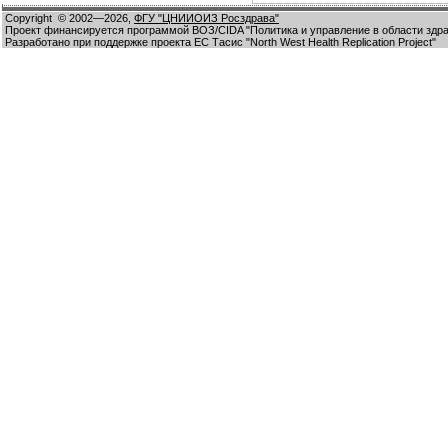
Copyright
© 2002—2026,
ФГУ "ЦНИИОИЗ Росздрава"
Проект финансируется программой ВОЗ/CIDA "Политика и управление в области здр
Разработано при поддержке проекта ЕС Тасис "North West Health Replication Project"