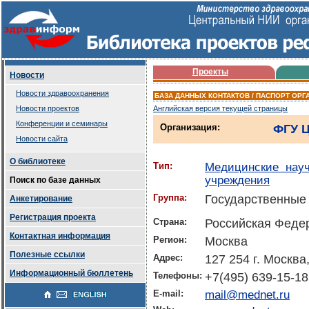
Проекты
Новости
Новости здравоохранения
БАЗА ДАННЫХ КОНТАКТОВ / ПАСПОРТ ОРГ
Новости проектов
Английская версия текущей страницы
Конференции и семинары
Организация:
ФГУ 
Новости сайта
О библиотеке
Тип:
Медицинские науч
учреждения
Поиск по базе данных
Группа:
Государственные
Анкетирование
Регистрация проекта
Страна:
Российская Феде
Контактная информация
Регион:
Москва
Полезные ссылки
Адрес:
127 254 г. Москв
Информационный бюллетень
Телефоны:
+7(495) 639-15-18
E-mail:
mail@mednet.ru