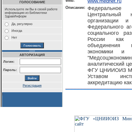
Web:
www.mednet.ru
ГОЛОСОВАНИЕ
Описание:
Федеральное 
Используете ли Вы в своей работе
информацию из Библиотеки
Центральный на
ЗдравИнформ
организации и
Да, регулярно
Федерального аг
Иногда
социального ра
Нет
России как п
объединения м
экономики и
АВТОРИЗАЦИЯ
"Медсоцэкономин
Логин:
аналитический ц
ФГУ ЦНИИОИЗ МЗ 
Пароль:
Уставом инст
аккредитацию как
Регистрация
!