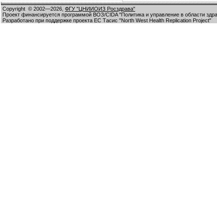
Copyright
© 2002—2026,
ФГУ "ЦНИИОИЗ Росздрава"
Проект финансируется программой ВОЗ/CIDA "Политика и управление в области здр
Разработано при поддержке проекта ЕС Тасис "North West Health Replication Project"