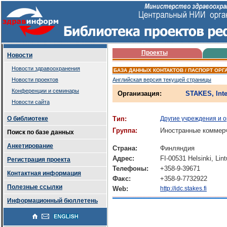
Проекты
Новости
Новости здравоохранения
БАЗА ДАННЫХ КОНТАКТОВ / ПАСПОРТ ОРГ
Новости проектов
Английская версия текущей страницы
Конференции и семинары
Организация:
STAKES, Inte
Новости сайта
О библиотеке
Тип:
Другие учреждения и 
Группа:
Иностранные коммерч
Поиск по базе данных
Анкетирование
Страна:
Финляндия
Адрес:
FI-00531 Helsinki, Lin
Регистрация проекта
Телефоны:
+358-9-39671
Контактная информация
Факс:
+358-9-7732922
Полезные ссылки
Web:
http://idc.stakes.fi
Информационный бюллетень