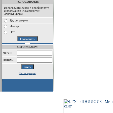
ГОЛОСОВАНИЕ
Используете ли Вы в своей работе
информацию из Библиотеки
ЗдравИнформ
Да, регулярно
Иногда
Нет
АВТОРИЗАЦИЯ
Логин:
Пароль:
Регистрация
!