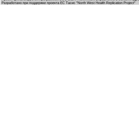
Разработано при поддержке проекта ЕС Тасис "North West Health Replication Project"