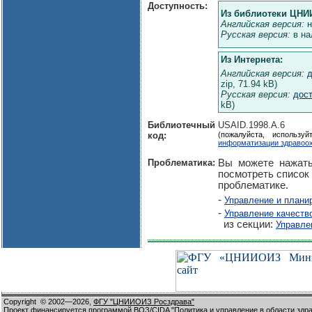
Доступность:
Из библиотеки ЦНИ
Английская версия:
н
Русская версия:
в на
Из Интернета:
Английская версия:
д
zip, 71.94 kB)
Русская версия:
дост
kB)
Библиотечный
USAID.1998.A.6
код:
(пожалуйста, использ
информатизации здравоо
Проблематика:
Вы можете нажать
посмотреть список
проблематике.
-
Управление и плани
-
Управление качеств
из секции:
Управле
Copyright
© 2002—2026,
ФГУ "ЦНИИОИЗ Росздрава"
Проект финансируется программой ВОЗ/CIDA "Политика и управление в области здр