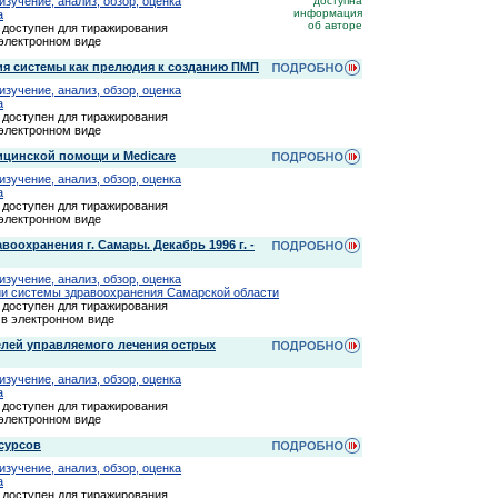
зучение, анализ, обзор, оценка
доступна
информация
а
об авторе
доступен для тиражирования
 электронном виде
ия системы как прелюдия к созданию ПМП
зучение, анализ, обзор, оценка
а
доступен для тиражирования
 электронном виде
ицинской помощи и Medicare
зучение, анализ, обзор, оценка
а
доступен для тиражирования
 электронном виде
охранения г. Самары. Декабрь 1996 г. -
зучение, анализ, обзор, оценка
и системы здравоохранения Самарской области
доступен для тиражирования
 в электронном виде
елей управляемого лечения острых
зучение, анализ, обзор, оценка
а
доступен для тиражирования
 электронном виде
сурсов
зучение, анализ, обзор, оценка
а
доступен для тиражирования