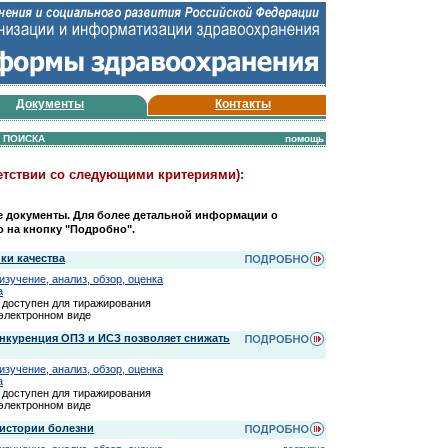
Документы
Контакты
Ы ПОИСКА
помощь
ветствии со следующими критериями):
е документы. Для более детальной информации о
о на кнопку "Подробно".
ки качества
зучение, анализ, обзор, оценка
а
доступен для тиражирования
 электронном виде
онкуренция ОПЗ и ИСЗ позволяет снижать
зучение, анализ, обзор, оценка
а
доступен для тиражирования
 электронном виде
истории болезни