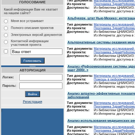
Тип документа:
Материалы исследований и
ГОЛОСОВАНИЕ
Из проекта:
Программа ЗдравРеформ
Доступность:
Из библиотеки ЦНИИОИЗ: 
Какой информации Вам не хватает
Из Интернета: доступна в
на нашем сайте?
Альбукерк, штат Нью-Мехико: интеграц
Меня все устраивает
Тип документа:
Материалы исследований и
Полного описания проектов
Из проекта:
Программа ЗдравРеформ
Доступность:
Из библиотеки ЦНИИОИЗ: 
Электронных версий документов
Из Интернета: доступна в
Контактной информации
Альтернативные системы оказания мед
участников проекта
Тип документа:
Материалы исследований и
Из проекта:
Программа ЗдравРеформ
Доступность:
Из библиотеки ЦНИИОИЗ: 
Из Интернета: доступна в
Анализ «Реформирование системы здраво
март 2000г. »
АВТОРИЗАЦИЯ
Тип документа:
Материалы исследований и
Логин:
Из проекта:
Помощь в реформировани
Доступность:
Из библиотеки ЦНИИОИЗ: 
Пароль:
Из Интернета: недоступна
Анализ затратно-эффективных показат
заболеваний
Регистрация
Тип документа:
Материалы исследований и
Из проекта:
Программа ЗдравРеформ
Доступность:
Из библиотеки ЦНИИОИЗ: 
!
Из Интернета: доступна в
Анализ использования медицинских ре
Тип документа:
Материалы исследований и
Из проекта:
Программа ЗдравРеформ
Доступность:
Из библиотеки ЦНИИОИЗ: 