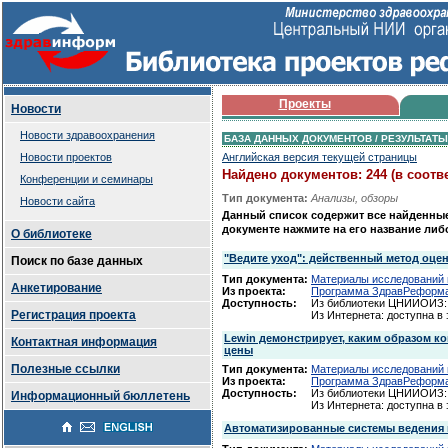
Проекты
Новости
Новости здравоохранения
БАЗА ДАННЫХ ДОКУМЕНТОВ / РЕЗУЛЬТАТ
Новости проектов
Английская версия текущей страницы
Найдено документов: 244 (в соот
Конференции и семинары
Тип документа:
Анализы, обзоры
Новости сайта
Данный список содержит все найденны
документе нажмите на его название либ
О библиотеке
"Ведите уход": действенный метод оцен
Поиск по базе данных
Тип документа:
Материалы исследований и
Анкетирование
Из проекта:
Программа ЗдравРеформ
Доступность:
Из библиотеки ЦНИИОИЗ: 
Регистрация проекта
Из Интернета: доступна в
Lewin демонстрирует, каким образом к
Контактная информация
цены
Полезные ссылки
Тип документа:
Материалы исследований и
Из проекта:
Программа ЗдравРеформ
Доступность:
Из библиотеки ЦНИИОИЗ: 
Информационный бюллетень
Из Интернета: доступна в
Автоматизированные системы ведения 