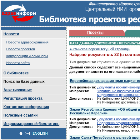
Проекты
Новости
Новости здравоохранения
БАЗА ДАННЫХ ДОКУМЕНТОВ / РЕЗУЛЬТАТ
Новости проектов
Английская версия текущей страницы
Найдено документов: 22 (в соотв
Конференции и семинары
Тип документа:
Нормативно-правовые д
Новости сайта
Данный список содержит все найденны
документе нажмите на его название либ
О библиотеке
Европейская декларация прав пациенто
Поиск по базе данных
Тип документа:
Документы нормативно-пр
Анкетирование
Из проекта:
Управление развитием си
медицинское страхование
Регистрация проекта
Доступность:
Из библиотеки ЦНИИОИЗ: 
Из Интернета: доступна в
Контактная информация
Закон Республики Карелия «Об общей в
Республике Карелия»
Полезные ссылки
Тип документа:
Документы нормативно-пр
Из проекта:
Поддержка осуществления
Информационный бюллетень
Доступность:
Из библиотеки ЦНИИОИЗ: 
Из Интернета: недоступна
Закон Санкт-Петербурга о целевой про