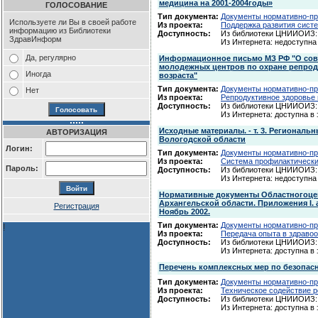
медицина на 2001-2004годы»
ГОЛОСОВАНИЕ
Тип документа:
Документы нормативно-пр
Используете ли Вы в своей работе
Из проекта:
Поддержка развития сист
информацию из Библиотеки
Доступность:
Из библиотеки ЦНИИОИЗ: 
ЗдравИнформ
Из Интернета: недоступна
Да, регулярно
Информационное письмо МЗ РФ "О сов
молодежных центров по охране репрод
Иногда
возраста"
Тип документа:
Документы нормативно-пр
Нет
Из проекта:
Репродуктивное здоровье
Доступность:
Из библиотеки ЦНИИОИЗ: 
Из Интернета: доступна в
Исходные материалы. - т. 3. Региональ
АВТОРИЗАЦИЯ
Вологодской области
Логин:
Тип документа:
Документы нормативно-пр
Из проекта:
Система профилактически
Пароль:
Доступность:
Из библиотеки ЦНИИОИЗ: 
Из Интернета: недоступна
Нормативные документы Областногоце
Архангельской области. Приложения I. а
Регистрация
Ноябрь 2002.
Тип документа:
Документы нормативно-пр
!
Из проекта:
Передача опыта в здраво
Доступность:
Из библиотеки ЦНИИОИЗ: 
Из Интернета: доступна в
Перечень комплексных мер по безопас
Тип документа:
Документы нормативно-пр
Из проекта:
Техническое содействие 
Доступность:
Из библиотеки ЦНИИОИЗ:
Из Интернета: доступна в