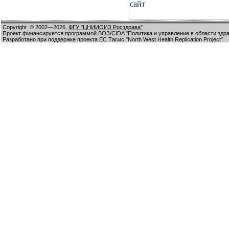
Copyright
© 2002—2026,
ФГУ "ЦНИИОИЗ Росздрава"
Проект финансируется программой ВОЗ/CIDA "Политика и управление в области здр
Разработано при поддержке проекта ЕС Тасис "North West Health Replication Project"