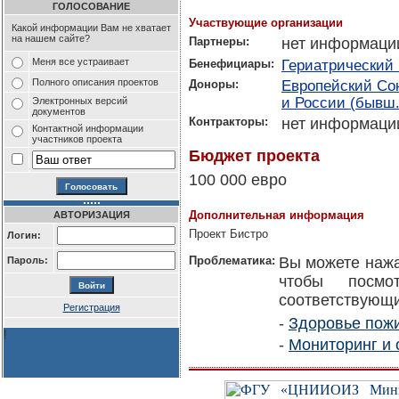
ГОЛОСОВАНИЕ
Участвующие организации
Какой информации Вам не хватает
на нашем сайте?
Партнеры:
нет информаци
Меня все устраивает
Бенефициары:
Гериатрический 
Полного описания проектов
Доноры:
Европейский Со
и России (бывш.
Электронных версий
документов
Контракторы:
нет информаци
Контактной информации
участников проекта
Бюджет проекта
100 000 евро
Дополнительная информация
АВТОРИЗАЦИЯ
Проект Бистро
Логин:
Проблематика:
Вы можете нажа
Пароль:
чтобы посмо
соответствующи
Регистрация
-
Здоровье пож
!
-
Мониторинг и 