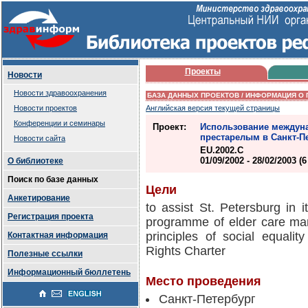
Проекты
Новости
Новости здравоохранения
БАЗА ДАННЫХ ПРОЕКТОВ / ИНФОРМАЦИЯ О 
Новости проектов
Английская версия текущей страницы
Конференции и семинары
Проект:
Использование междун
престарелым в Санкт-П
Новости сайта
EU.2002.C
01/09/2002 - 28/02/2003 (
О библиотеке
Поиск по базе данных
Цели
Анкетирование
to assist St. Petersburg in i
Регистрация проекта
programme of elder care ma
principles of social equalit
Контактная информация
Rights Charter
Полезные ссылки
Информационный бюллетень
Место проведения
Санкт-Петербург