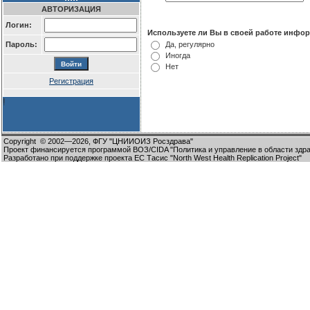
АВТОРИЗАЦИЯ
Логин:
Используете ли Вы в своей работе инф
Пароль:
Да, регулярно
Иногда
Нет
Регистрация
!
Copyright
© 2002—2026,
ФГУ "ЦНИИОИЗ Росздрава"
Проект финансируется программой ВОЗ/CIDA "Политика и управление в области здр
Разработано при поддержке проекта ЕС Тасис "North West Health Replication Project"