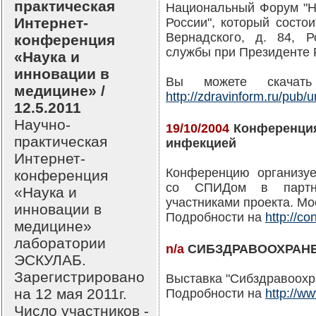
практическая
Национальный Форум "Н
Интернет-
России", который состоит
Вернадского, д. 84, Р
конференция
службы при Президенте Р
«Наука и
инновации в
Вы можете скачать
медицине» /
http://zdravinform.ru/pub/
12.5.2011
Научно-
19/10/2004
Конференция:
практическая
инфекцией
Интернет-
Конференцию организуе
конференция
со СПИДом в партне
«Наука и
участниками проекта. Мос
инновации в
Подробности на
http://co
медицине»
лаборатории
n/a
СИБЗДРАВООХРАН
ЭСКУЛАБ.
Зарегистрировано
Выставка "Сибздравоохран
на 12 мая 2011г.
Подробности на
http://w
Число участников -