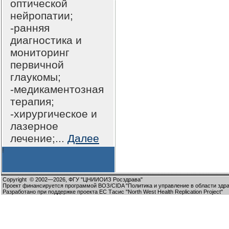
оптической
нейропатии;
-ранняя
диагностика и
мониторинг
первичной
глаукомы;
-медикаментозная
терапия;
-хирургическое и
лазерное
лечение;...
Далее
!
Copyright
© 2002—2026,
ФГУ "ЦНИИОИЗ Росздрава"
Проект финансируется программой ВОЗ/CIDA "Политика и управление в области здр
Разработано при поддержке проекта ЕС Тасис "North West Health Replication Project"