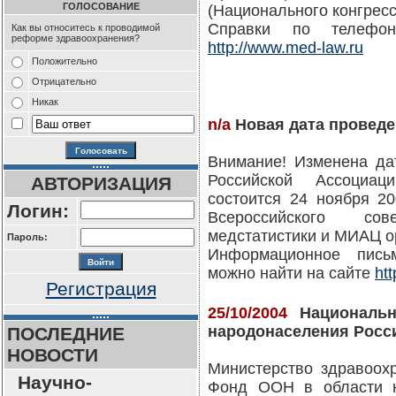
ГОЛОСОВАНИЕ
(Национального конгресс
Справки по телефону
Как вы относитесь к проводимой
реформе здравоохранения?
http://www.med-law.ru
Положительно
Отрицательно
Никак
n/a
Новая дата проведе
Внимание! Изменена да
Российской Ассоциа
АВТОРИЗАЦИЯ
состоится 24 ноября 20
Логин:
Всероссийского со
медстатистики и МИАЦ о
Пароль:
Информационное пис
можно найти на сайте
htt
Регистрация
25/10/2004
Национальн
народонаселения Росс
ПОСЛЕДНИЕ
НОВОСТИ
Министерство здравоох
Научно-
Фонд ООН в области н