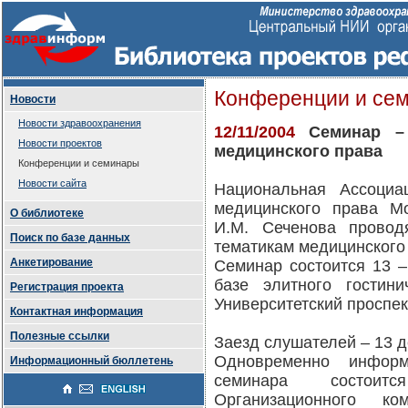
Конференции и се
Новости
Новости здравоохранения
12/11/2004
Cеминар – 
Новости проектов
медицинского права
Конференции и семинары
Новости сайта
Национальная Ассоциа
медицинского права М
О библиотеке
И.М. Сеченова провод
Поиск по базе данных
тематикам медицинского
Анкетирование
Семинар состоится 13 –
базе элитного гости
Регистрация проекта
Университетский проспект
Контактная информация
Полезные ссылки
Заезд слушателей – 13 д
Одновременно инфор
Информационный бюллетень
семинара состоитс
Организационного к