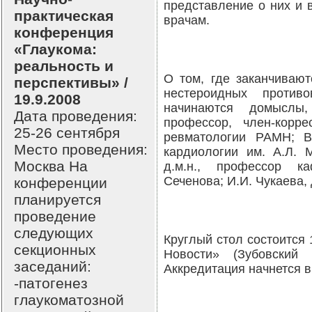
представление о них и 
практическая
врачам.
конференция
«Глаукома:
реальность и
О том, где заканчиваю
перспективы» /
нестероидных против
19.9.2008
начинаются домыслы,
Дата проведения:
профессор, член-корр
25-26 сентября
ревматологии РАМН; В
Место проведения:
кардиологии им. А.Л. 
Москва На
д.м.н., профессор 
Сеченова; И.И. Чукаева, 
конференции
планируется
проведение
следующих
Круглый стол состоится 
секционных
Новости» (Зубовский 
заседаний:
Аккредитация начнется в
-патогенез
глаукоматозной