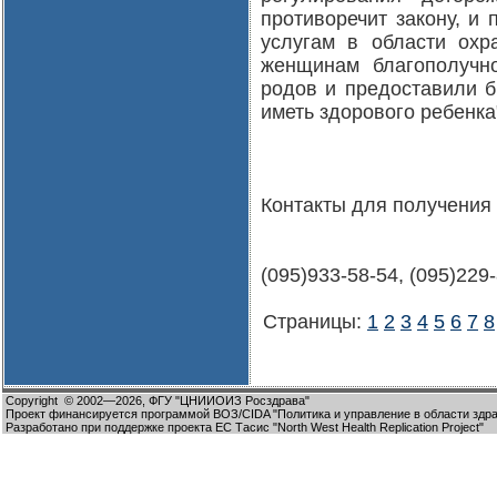
противоречит закону, и
услугам в области охр
женщинам благополучн
родов и предоставили 
иметь здорового ребенка
Контакты для получения
(095)933-58-54, (095)229-8
Страницы:
1
2
3
4
5
6
7
8
Copyright
© 2002—2026,
ФГУ "ЦНИИОИЗ Росздрава"
Проект финансируется программой ВОЗ/CIDA "Политика и управление в области здр
Разработано при поддержке проекта ЕС Тасис "North West Health Replication Project"