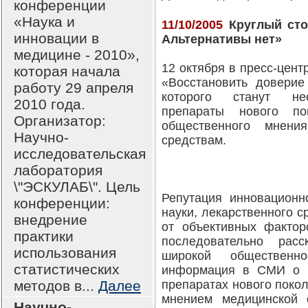
конференции
«Наука и
11/10/2005
Круглый сто
инновации в
Альтернативы нет»
медицине - 2010»,
12 октября в пресс-цент
которая начала
«Восстановить доверие
работу 29 апреля
которого станут нес
2010 года.
препараты нового п
Организатор:
общественного мнен
Научно-
средствам.
исследовательская
лаборатория
\"ЭСКУЛАБ\". Цель
Репутация инновационн
конференции:
науки, лекарственного с
внедрение
от объективных фактор
практики
последовательно расс
использования
широкой общественн
статистических
информация в СМИ о н
методов в...
Далее
препаратах нового поко
мнением медицинской 
Научно-