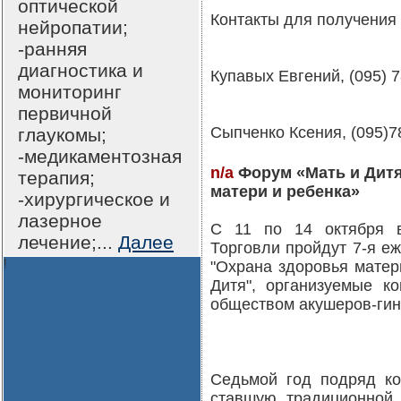
оптической
Контакты для получения
нейропатии;
-ранняя
диагностика и
Купавых Евгений, (095) 7
мониторинг
первичной
Сыпченко Ксения, (095)78
глаукомы;
-медикаментозная
n/a
Форум «Мать и Дитя
терапия;
матери и ребенка»
-хирургическое и
лазерное
С 11 по 14 октября 
лечение;...
Далее
Торговли пройдут 7-я е
!
"Охрана здоровья матер
Дитя", организуемые к
обществом акушеров-гин
Седьмой год подряд к
ставшую традиционной 