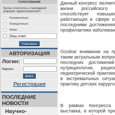
ГОЛОСОВАНИЕ
Данный конгресс являет
жизни российского 
Как вы относитесь к проводимой
реформе здравоохранения?
способствует повыш
Положительно
работающих в сфере ох
Отрицательно
последними достижения
профилактики заболеван
Никак
Особое внимание на п
АВТОРИЗАЦИЯ
таким актуальным вопро
Логин:
последних достижений
нутрициологии, рац
Пароль:
педиатрической практик
в экстремальных ситуа
Регистрация
практику детских хирурго
ПОСЛЕДНИЕ
НОВОСТИ
В рамках Конгресса 
Научно-
выставка, в которой пр