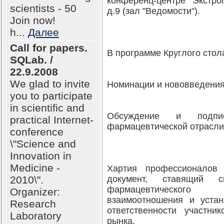
конференц-центре "Экстроп
scientists - 50
д.9 (зал "Ведомости").
Join now!
h...
Далее
Call for papers.
В программе Круглого стол
SQLab. /
22.9.2008
We glad to invite
Номинации и нововведения
you to participate
in scientific and
Обсуждение и подпис
practical Internet-
фармацевтической отрасли
conference
\"Science and
Innovation in
Medicine -
Хартия профессионалов 
2010\".
документ, ставящий 
фармацевтического
Organizer:
взаимоотношения и уста
Research
ответственности участни
Laboratory
рынка.