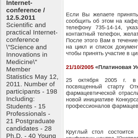
Internet-
conference /
Если Вы желаете принять
12.5.2011
сообщить об этом на кафе
Scientific and
телефону 735-14-14, ука
practical Internet-
контактный телефон, жела
conference
После этого Вам в течени
\"Science and
на цикл и список докумен
чтобы принять участие в ци
Innovations in
Medicine\"
21/10/2005
«Платиновая Ун
Member
Statistics May 12,
25 октября 2005 г. в
2011. Number of
посвященный старту Отк
participants - 198
фармацевтической отрасли
Including:
новой инициативе Конкурс
Students - 15
профессионалов фармацевт
Professionals -
21 Postgraduate
candidates - 28
Круглый стол состоится
Ph.D. - 40 Young