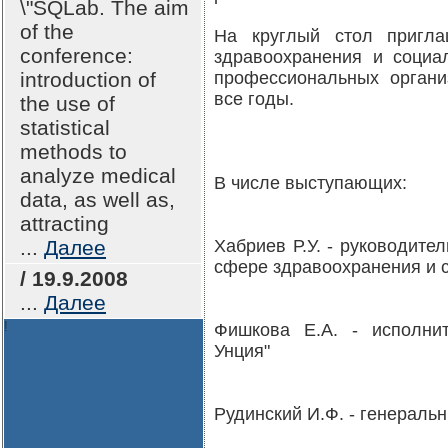
\"SQLab. The aim
of the
На круглый стол пригла
conference:
здравоохранения и социа
introduction of
профессиональных органи
все годы.
the use of
statistical
methods to
analyze medical
В числе выступающих:
data, as well as,
attracting
...
Далее
Хабриев Р.У. - руководите
сфере здравоохранения и 
/ 19.9.2008
...
Далее
!
Фишкова Е.А. - исполни
Унция"
Рудинский И.Ф. - генераль