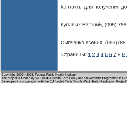
Контакты для получения д
Купавых Евгений, (095) 788-
Сыпченко Ксения, (095)788–
Страницы:
1
2
3
4
5
6
7
8
9
Copyright 2002—2026,
Federal Public Health Institute
The project is funded by WHO/CIDA Health Care Policy and Stewardship Programme in Ru
Developed in co-operation with the EU funded Tacis "North West Health Replication Project"