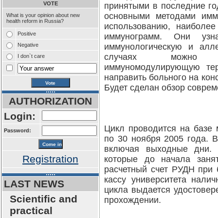
VOTE
принятыми в последние го
основными методами имм
What is your opinion about new
health reform in Russia?
использованию, наиболе
Positive
иммунограмм. Они узна
Negative
иммунологическую и алле
случаях можно са
I don`t care
иммуномодулирующую тер
направить больного на кон
Будет сделан обзор совре
AUTHORIZATION
Login:
Цикл проводится на базе 
Password:
по 30 ноября 2005 года. В
включая выходные дни. 
Registration
которые до начала заня
расчетный счет РУДН при 
кассу университета нали
LAST NEWS
цикла выдается удостовере
Scientific and
прохождении.
practical