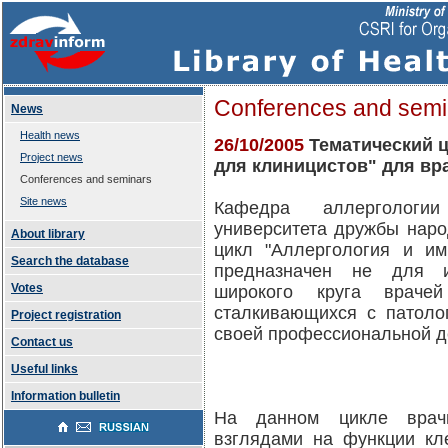
Conferences and semi
News
Health news
26/10/2005
Тематический ц
Project news
для клиницистов" для в
Conferences and seminars
Site news
Кафедра аллергологи
университета дружбы наро
About library
цикл "Аллергология и им
Search the database
предназначен не для и
Votes
широкого круга враче
сталкивающихся с патоло
Project registration
своей профессиональной д
Contact us
Useful links
Information bulletin
На данном цикле врач
взглядами на функции кл