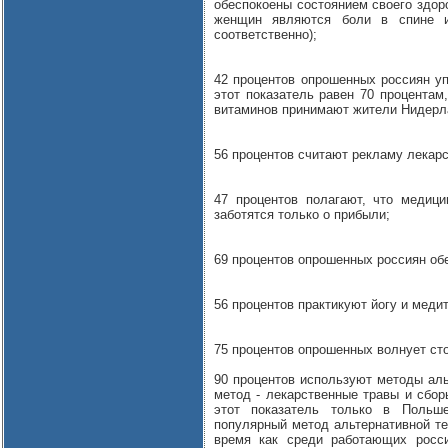
обеспокоены состоянием своего здор
женщин являются боли в спине и
соответственно);
42 процентов опрошенных россиян уп
этот показатель равен 70 процентам
витаминов принимают жители Нидерла
56 процентов считают рекламу лекарс
47 процентов полагают, что медиц
заботятся только о прибыли;
69 процентов опрошенных россиян об
56 процентов практикуют йогу и меди
75 процентов опрошенных волнует ст
90 процентов используют методы ал
метод - лекарственные травы и сбо
этот показатель только в Польше
популярный метод альтернативной тер
время как среди работающих росси