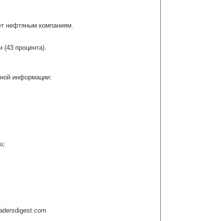
ют нефтяным компаниям.
 (43 процента).
ьной информации:
u;
adersdigest.com