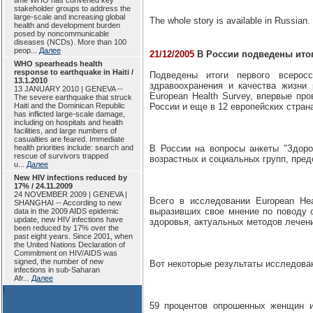
time WHO has convened key
stakeholder groups to address the
large-scale and increasing global
The whole story is available in Russian.
health and development burden
posed by noncommunicable
diseases (NCDs). More than 100
peop...
Далее
21/12/2005
В России подведены ито
WHO spearheads health
response to earthquake in Haiti /
Подведены итоги первого всеросс
13.1.2010
здравоохранения и качества жизни
13 JANUARY 2010 | GENEVA --
European Health Survey, впервые пр
The severe earthquake that struck
Haiti and the Dominican Republic
России и еще в 12 европейских стран
has inflicted large-scale damage,
including on hospitals and health
facilities, and large numbers of
casualties are feared. Immediate
health priorities include: search and
В России на вопросы анкеты "Здоро
rescue of survivors trapped
возрастных и социальных групп, пре
u...
Далее
New HIV infections reduced by
17% / 24.11.2009
24 NOVEMBER 2009 | GENEVA |
Всего в исследовании European Hea
SHANGHAI -- According to new
выразивших свое мнение по поводу с
data in the 2009 AIDS epidemic
update, new HIV infections have
здоровья, актуальных методов лечен
been reduced by 17% over the
past eight years. Since 2001, when
the United Nations Declaration of
Commitment on HIV/AIDS was
signed, the number of new
Вот некоторые результаты исследова
infections in sub-Saharan
Afr...
Далее
!
59 процентов опрошенных женщин и