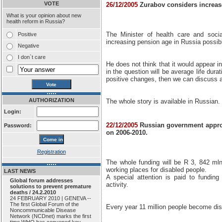
VOTE
26/12/2005
Zurabov considers increas
What is your opinion about new
health reform in Russia?
The Minister of health care and soci
Positive
increasing pension age in Russia possib
Negative
I don`t care
He does not think that it would appear in
in the question will be average life dur
positive changes, then we can discuss a
AUTHORIZATION
The whole story is available in Russian.
Login:
22/12/2005
Russian government approv
Password:
on 2006-2010.
Registration
The whole funding will be R 3, 842 mln
working places for disabled people.
LAST NEWS
A special attention is paid to funding 
Global forum addresses
activity.
solutions to prevent premature
deaths / 24.2.2010
24 FEBRUARY 2010 | GENEVA --
The first Global Forum of the
Every year 11 million people become dis
Noncommunicable Disease
Network (NCDnet) marks the first