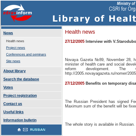
Health news
News
Health news
27/12/2005
Interview with V.Starodub
Project news
Conferences and seminars
Novaya Gazeta №89, November 28, has 
Site news
minister of health care and social dev
reform development. The 
About library
http://2005.novayagazeta.ru/nomer/200
Search the database
27/12/2005
Benefits on temporary disa
Votes
Project registration
The Russian President has signed Fede
Contact us
Maximum sum of the benefit will be fixed
Useful links
Information bulletin
The whole story is available in Russian.