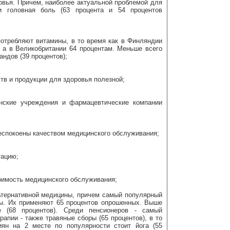
овья. Причем, наиболее актуальной проблемой для
 головная боль (63 процента и 54 процентов
отребляют витамины, в то время как в Финляндии
, а в Великобритании 64 процентам. Меньше всего
ндов (39 процентов);
тв и продукции для здоровья полезной;
инские учреждения и фармацевтические компании
еспокоены качеством медицинского обслуживания;
тацию;
оимость медицинского обслуживания;
ьтернативной медицины, причем самый популярный
ры. Их применяют 65 процентов опрошенных. Выше
 (68 процентов). Среди пенсионеров - самый
апии - также травяные сборы (65 процентов), в то
ян на 2 месте по популярности стоит йога (55