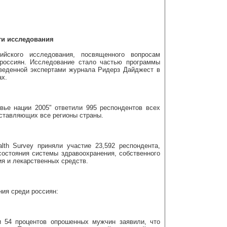
ги исследования
ийского исследования, посвященного вопросам
 россиян. Исследование стало частью программы
оведенной экспертами журнала Ридерз Дайджест в
ах.
вье нации 2005" ответили 995 респондентов всех
дставляющих все регионы страны.
lth Survey приняли участие 23,592 респондента,
остояния системы здравоохранения, собственного
ия и лекарственных средств.
ния среди россиян:
 54 процентов опрошенных мужчин заявили, что