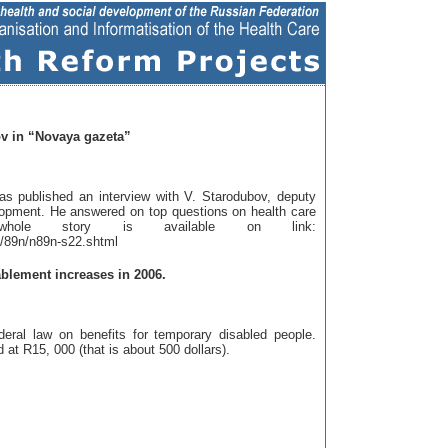
ov in “Novaya gazeta”
published an interview with V. Starodubov, deputy
elopment. He answered on top questions on health care
whole story is available on link:
5/89n/n89n-s22.shtml
blement increases in 2006.
ral law on benefits for temporary disabled people.
 at R15, 000 (that is about 500 dollars).