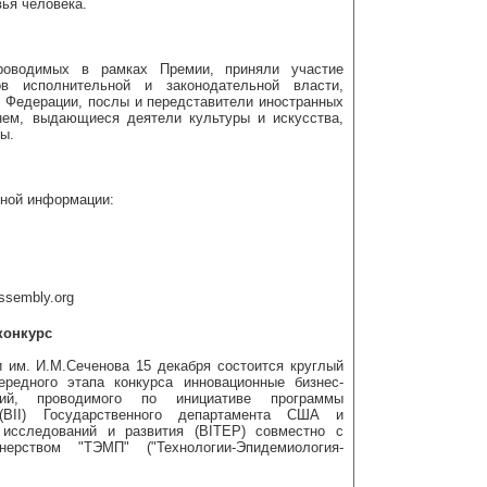
ья человека.
роводимых в рамках Премии, приняли участие
в исполнительной и законодательной власти,
 Федерации, послы и передставители иностранных
нем, выдающиеся деятели культуры и искусства,
ы.
ьной информации:
ssembly.org
конкурс
 им. И.М.Сеченова 15 декабря состоится круглый
редного этапа конкурса инновационные бизнес-
гий, проводимого по инициативе программы
 (BII) Государственного департамента США и
 исследований и развития (BITEP) совместно с
ерством "ТЭМП" ("Технологии-Эпидемиология-