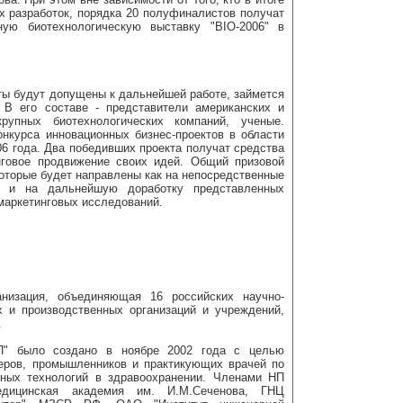
х разработок, порядка 20 полуфиналистов получат
ную биотехнологическую выставку "BIO-2006" в
ты будут допущены к дальнейшей работе, займется
 В его составе - представители американских и
рупных биотехнологических компаний, ученые.
нкурса инновационных бизнес-проектов в области
06 года. Два победивших проекта получат средства
нговое продвижение своих идей. Общий призовой
которые будет направлены как на непосредственные
к и на дальнейшую доработку представленных
маркетинговых исследований.
низация, объединяющая 16 российских научно-
х и производственных организаций и учреждений,
.
П" было создано в ноябре 2002 года с целью
еров, промышленников и практикующих врачей по
нных технологий в здравоохранении. Членами НП
дицинская академия им. И.М.Сеченова, ГНЦ