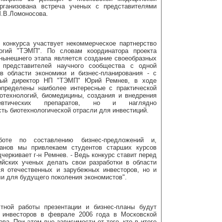
рганизована встреча ученых с представителями
М.В.Ломоносова.
 конкурса участвует некоммерческое партнерство
огий "ТЭМП". По словам координатора проекта
нынешнего этапа является создание своеобразных
 представителей научного сообщества с одной
в области экономики и бизнес-планирования - с
ьный директор НП "ТЭМП" Юрий Ремнев, в ходе
определены наиболее интересные с практической
отехнологий, биомедицины, создания и внедрения
цевтических препаратов, но и наглядно
ть биотехнологической отрасли для инвестиций.
оте по составлению бизнес-предложений и,
ланов мы привлекаем студентов старших курсов
черкивает г-н Ремнев. - Ведь конкурс ставит перед
ийских ученых делать свои разработки в области
я отечественных и зарубежных инвесторов, но и
ли для будущего поколения экономистов".
тной работы презентации и бизнес-планы будут
 инвесторов в феврале 2006 года в Московской
а. При этом вне зависимости от того, кто в итоге