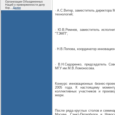
Организации Объединенных
Наций о приверженности делу
бор...
Далее
· А.С.Витер, заместитель директора 
!
технологий;
· Ю.В.Ремнев, заместитель исполни
"ТЭМП";
· Н.В.Попова, координатор инноваци
· В.Н.Сидоренко, председатель Со
МГУ им.М.В.Ломоносова.
Конкурс инновационных бизнес-проек
2005 года. К настоящему момент
коллективных участников и произв
жюри.
После ряда круглых столов и семина
Москве, Санкт-Петербурге и Ново