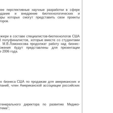
лее перспективные научные разработки в сфере
оздание и внедрение биотехнологических и
торы которых смогут представить свои проекты
торов.
 жюри в составе специалистов-биотехнологов США
0 полуфиналистов, которые вместе со студентами
. М.В.Ломоносова продолжат работу над бизнес-
ложения будут представлены для презентации
 2006 года.
тию бизнеса США по продажам для американских и
аний, член Американской ассоциации российских
 генерального директора по развитию Медико-
тема";