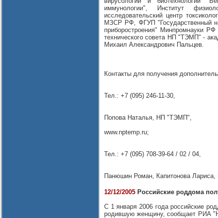
вирусологии и биотехнологии "
иммунологии", Институт физио
исследовательский центр токсиколог
МЗСР РФ, ФГУП "Государственный на
приборостроения" Минпромнауки РФ 
технического совета НП "ТЭМП" - ак
Михаил Александрович Пальцев.
Контакты для получения дополнител
Тел.: +7 (095) 246-11-30,
Попова Наталья, НП "ТЭМП",
www.nptemp.ru;
Тел.: +7 (095) 708-39-64 / 02 / 04,
Панюшин Роман, Капитонова Лариса, 
12/12/2005
Российские роддома полу
С 1 января 2006 года российские ро
родившую женщину, сообщает РИА "Но