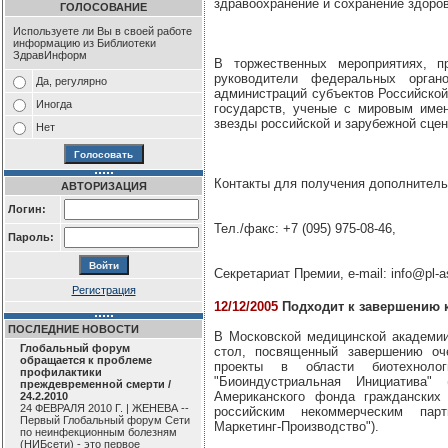
здравоохранение и сохранение здоров
ГОЛОСОВАНИЕ
Используете ли Вы в своей работе
информацию из Библиотеки
ЗдравИнформ
В торжественных мероприятиях, п
руководители федеральных органо
Да, регулярно
администраций субъектов Российской
Иногда
государств, ученые с мировым име
звезды российской и зарубежной сцен
Нет
Контакты для получения дополнител
АВТОРИЗАЦИЯ
Логин:
Тел./факс: +7 (095) 975-08-46,
Пароль:
Секретариат Премии, e-mail: info@pl-a
Регистрация
12/12/2005
Подходит к завершению 
ПОСЛЕДНИЕ НОВОСТИ
В Московской медицинской академии
Глобальный форум
стол, посвященный завершению оче
обращается к проблеме
проекты в области биотехноло
профилактики
"Биоиндустриальная Инициатива"
преждевременной смерти /
Американского фонда гражданских
24.2.2010
24 ФЕВРАЛЯ 2010 Г. | ЖЕНЕВА --
российским некоммерческим партн
Первый Глобальный форум Сети
Маркетинг-Производство").
по неинфекционным болезням
(НИБсети) - это первое