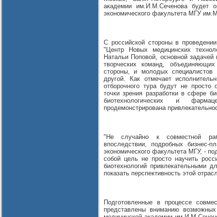
академии им.И.М.Сеченова будет о
экономического факультета МГУ им.
С российской стороны в проведении
"Центр Новых медицинских технол
Натальи Поповой, основной задачей 
творческих команд, объединяющих
стороны, и молодых специалистов 
другой. Как отмечает исполнител
отборочного тура будут не просто 
точки зрения разработки в сфере би
биотехнологических и фарма
продемонстрирована привлекательнос
"Не случайно к совместной раб
впоследствии, подробных бизнес-п
экономического факультета МГУ, - под
собой цель не просто научить росс
биотехнологий привлекательными дл
показать перспективность этой отрас
Подготовленные в процессе совмес
представлены вниманию возможных
медицинской академии им.И.М.Сеченов