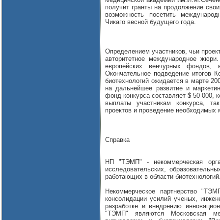
получит гранты на продолжение свои
возможность посетить международ
Чикаго весной будущего года.
Определением участников, чьи проек
авторитетное международное жюри.
европейских венчурных фондов, к
Окончательное подведение итогов Ко
биотехнологий ожидается в марте 20
на дальнейшее развитие и маркети
фонд конкурса составляет $ 50 000, 
выплаты участникам конкурса, та
проектов и проведение необходимых 
Справка
НП "ТЭМП" - некоммерческая орга
исследовательских, образовательны
работающих в области биотехнологий
Некоммерческое партнерство "ТЭМ
консолидации усилий ученых, инжен
разработке и внедрению инновацио
"ТЭМП" являются Московская ме