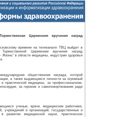
оржественная Церемония вручения наград
осковскому времени на телеканале ТВЦ выйдет в
 Торжественной Церемонии вручения наград
 Жизнь" в области медицины, индустрии здоровья
а.
еждународная общественная награда, которой
зации, а также выдающиеся личности за огромный
и и практической медицины, за профессионализм,
илосердие, за героизм и самопожертвование ради
ющиеся ученые, врачи, медицинские работники,
й, учреждений и организаций, государственные и
в развитие медицинской науки, практическое