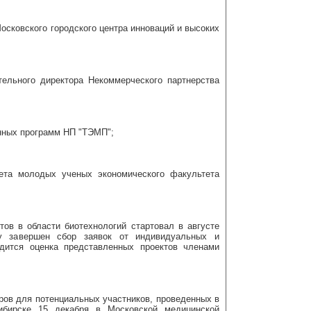
Московского городского центра инноваций и высоких
тельного директора Некоммерческого партнерства
онных программ НП "ТЭМП";
вета молодых ученых экономического факультета
тов в области биотехнологий стартовал в августе
у завершен сбор заявок от индивидуальных и
одится оценка представленных проектов членами
ров для потенциальных участников, проведенных в
сибирске 15 декабря в Московской медицинской