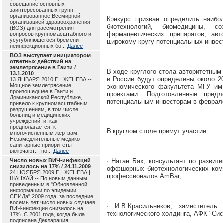
совещание основных
заинтересованных групп,
организованное Всемирной
Конкурс призван определить наибо
организацией здравоохранения
биотехнологий, биомедицины, с
(ВОЗ) для рассмотрения
фармацевтических препаратов, ав
вопросов крупномасштабного и
усугубляющегося бремени
широкому кругу потенциальных инвес
неинфекционных бо...
Далее
ВОЗ выступает инициатором
ответных действий на
землетрясение в Гаити /
В ходе круглого стола авторитетным
13.1.2010
и России будут определены около 2
13 ЯНВАРЯ 2010 Г. | ЖЕНЕВА --
Мощное землетрясение,
экономического факультета МГУ им
произошедшее в Гаити и
проектами. Подготовленные пред
Доминиканской Республике,
потенциальным инвесторам в феврале
привело к крупномасштабным
разрушениям, в том числе
больниц и медицинских
учреждений, и, как
предполагается, к
В круглом столе примут участие:
многочисленным жертвам.
Незамедлительные медико-
санитарные приоритеты
включают: - по...
Далее
Число новых ВИЧ-инфекций
· Натан Бах, консультант по разви
снизилось на 17% / 24.11.2009
оффшорных биотехнологических комп
24 НОЯБРЯ 2009 Г. | ЖЕНЕВА |
профессионалов AmBar;
ШАНХАЙ -- По новым данным,
приведенным в "Обновленной
информации по эпидемии
СПИДа" 2009 года, за последние
восемь лет число новых случаев
· И.В.Красильников, заместитель
ВИЧ-инфекции снизилось на
технологического холдинга, АФК "Сис
17%. С 2001 года, когда была
подписана Декларация