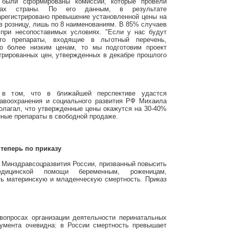
 были сформированы комиссии, которые провели
онах страны. По его данным, в результате
арегистрировано превышение установленной цены на
в розницу, лишь по 8 наименованиям. В 85% случаев
 при несопоставимых условиях. "Если у нас будут
о препараты, входящие в льготный перечень,
о более низким ценам, то мы подготовим проект
трированных цен, утвержденных в декабре прошлого
 в том, что в ближайшей перспективе удастся
равоохранения и социального развития РФ Михаила
олагал, что утвержденные цены окажутся на 30-40%
нные препараты в свободной продаже.
теперь по приказу
з Минздравсоцразвития России, призванный повысить
дицинской помощи беременным, роженицам,
ь материнскую и младенческую смертность. Приказ
вопросах организации деятельности перинатальных
кумента очевидна: в России смертность превышает