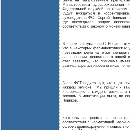
Цены на лекарственные препараты
Министерством здравоохранения 
Федеральной службой по тарифам (
будут нуждаться в корректировке
руководитель ФСТ Сергей Новиков на
где обсуждался вопрос обеспече
соответствии с законом о монетизации
В своем выступлении С. Новиков отм
что в некоторых фармацевтических 
превышают цены на те же препараты
на основании проведенного нашей с
стал заявлять, что проблема име
разница зарегистрирована лишь по не
Глава ФСТ подчеркнул, что тщательн
каждом регионе. "Мы пришли к зак
информацию с каждого региона о ц
законом о монетизации льгот, по со
Новиков.
Контроль за ценами на лекарств
соответствии с нормативной базой 
сфере здравоохранения и социального