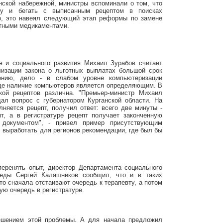
нской набережной, министры вспоминали о том, что
чу и бегать с выписанным рецептом в поисках
но, это навеял следующий этап реформы по замене
атными медикаментами.
я и социального развития Михаил Зурабов считает
лизации закона о льготных выплатах большой срок
ению, дело - в слабом уровне компьютеризации
зде наличие компьютеров является определяющим. В
кой рецептов различна. "Премьер-министр Михаил
ал вопрос с губернатором Курганской области. На
лняется рецепт, получил ответ: всего две минуты -
т, а в регистратуре рецепт получает законченную
документом", - привел пример присутствующим
 выработать для регионов рекомендации, где был бы
перенять опыт, директор Департамента социального
еды Сергей Калашников сообщил, что и в таких
то сначала отстаивают очередь к терапевту, а потом
ю очередь в регистратуре.
ешением этой проблемы. А для начала предложил