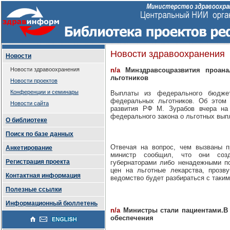
Новости здравоохранения
Новости
Новости здравоохранения
n/a
Минздравсоцразвития проана
льготников
Новости проектов
Конференции и семинары
Выплаты из федерального бюдже
федеральных льготников. Об этом 
Новости сайта
развития РФ М. Зурабов вчера на
федерального закона о льготных вып
О библиотеке
Поиск по базе данных
Отвечая на вопрос, чем вызваны п
Анкетирование
министр сообщил, что они соз
Регистрация проекта
губернаторами либо ненадежными п
цен на льготные лекарства, прозв
Контактная информация
ведомство будет разбираться с таким
Полезные ссылки
Информационный бюллетень
n/a
Министры стали пациентами.В 
обеспечения