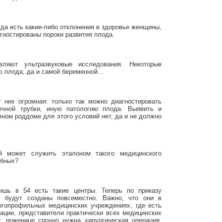
огда есть какие-либо отклонения в здоровье женщины,
гностированы пороки развития плода.
ляют ультразвуковые исследования. Некоторые
ю плода, да и самой беременной...
т них огромная: только так можно диагностировать
ечной трубки, иную патологию плода. Выявить и
ном роддоме для этого условий нет, да и не должно
й может служить эталоном такого медицинского
обных?
ишь в 54 есть такие центры. Теперь по приказу
, будут созданы повсеместно. Важно, что они в
огопрофильных медицинских учреждениях, где есть
ации, представители практически всех медицинских
: роженице срочно нужна хирургическая операция,