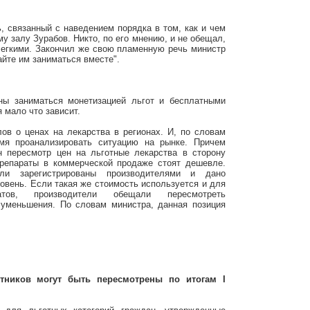
ь, связанный с наведением порядка в том, как и чем
у залу Зурабов. Никто, по его мнению, и не обещал,
егкими. Закончил же свою пламенную речь министр
йте им заниматься вместе".
оны заниматься монетизацией льгот и бесплатными
 мало что зависит.
ов о ценах на лекарства в регионах. И, по словам
мя проанализировать ситуацию на рынке. Причем
н пересмотр цен на льготные лекарства в сторону
препараты в коммерческой продаже стоят дешевле.
и зарегистрированы производителями и дано
овень. Если такая же стоимость используется и для
атов, производители обещали пересмотреть
 уменьшения. По словам министра, данная позиция
тников могут быть пересмотрены по итогам I