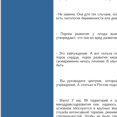
- Не замена. Они для тех случаев, к
есть патология беременности или диа
- Пороки развития у плода выяв
утверждают, что они во вред развити
- Это заблуждение. А вот польза о
порок сердца, порок развития киш
своевременно начать лечение. В обыч
быть.
- Вы руководите центром, которы
учреждения. А сколько в России под
- Мало! У нас 89 территорий и л
минздравсоцразвития они, надеюсь
основном обоснуются в крупных мн
служба интенсивной терапии, реаним
специальностей. Чтобы не было так