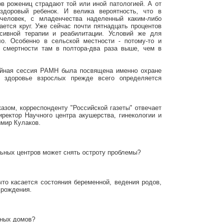
в рожениц страдают той или иной патологией. А от
здоровый ребенок. И велика вероятность, что в
человек, с младенчества наделенный каким-либо
ается круг. Уже сейчас почти пятнадцать процентов
сивной терапии и реабилитации. Условий же для
о. Особенно в сельской местности - потому-то и
й смертности там в полтора-два раза выше, чем в
ейная сессия РАМН была посвящена именно охране
о здоровье взрослых прежде всего определяется
азом, корреспонденту "Российской газеты" отвечает
иректор Научного центра акушерства, гинекологии и
мир Кулаков.
льных центров может снять остроту проблемы?
что касается состояния беременной, ведения родов,
 рождения.
ьных домов?