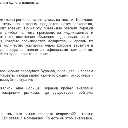
ачом одного пациента.
ми главы регионов столкнулись на местах. Все чаще
 цены, по которым предоставляются лекарства,
ких аптеках. Но на эту претензию Михаил Зурабов
ел ликбез на тему производства медикаментов и
то такое положение объясняется довольно просто -
из которых производятся лекарства, и сроком их
е количество компаний, через которые ввозятся в
ные средства, являются офшорными компаниями,
йних здесь просто не найти.
 все больше заводился Зурабов, обращаясь к главам
рмацевты и показывают какие-то бумаги, относитесь к
лизируйте ситуацию.
ивались еще больше, Зурабов провел аналогию
 товарными рынками, где существует проблема
о том, что рынок лекарств непростой? - грозно
Зал ответил молчанием. То есть об этом знали все.