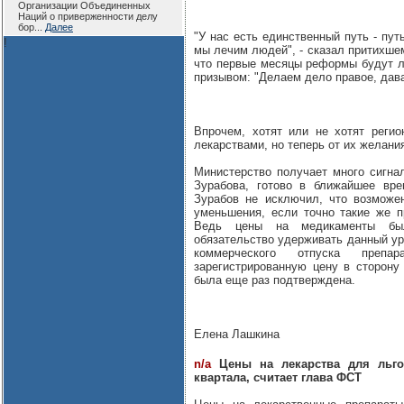
Организации Объединенных
Наций о приверженности делу
бор...
Далее
"У нас есть единственный путь - пут
!
мы лечим людей", - сказал притихшем
что первые месяцы реформы будут л
призывом: "Делаем дело правое, дава
Впрочем, хотят или не хотят реги
лекарствами, но теперь от их желания
Министерство получает много сигнал
Зурабова, готово в ближайшее вре
Зурабов не исключил, что возможе
уменьшения, если точно такие же 
Ведь цены на медикаменты был
обязательство удерживать данный ур
коммерческого отпуска препар
зарегистрированную цену в сторону
была еще раз подтверждена.
Елена Лашкина
n/a
Цены на лекарства для льго
квартала, считает глава ФСТ