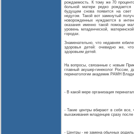
рождаемость. К тому же 70 проценто
больной матери редко рождается 
будущем снова появится на свет 
недугом. Такой вот замкнутый получ
новорожденных нуждаются в интен
оказания именно такой помощи мал
уровень младенческой, материнско
городах.
Знаменательно, что недавняя юбил
здоровья детей: очевидно же, чт
здоровьем детей.
На вопросы, связанные с новым Прик
главный акушер-гинеколог России, д
перинатологии академик РАМН Влади
- В какой мере организация перината
- Такие центры вбирают в себя все, 
выхаживания младенцев сразу после
- Центры - не замена обычных родил