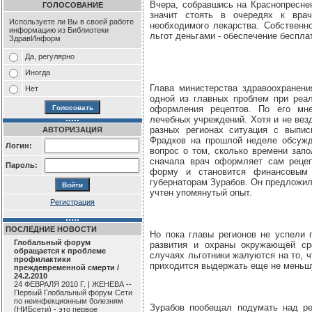
Вчера, собравшись на Краснопресне
ГОЛОСОВАНИЕ
значит стоять в очередях к вра
Используете ли Вы в своей работе
необходимого лекарства. Собствен
информацию из Библиотеки
льгот деньгами - обеспечение беспл
ЗдравИнформ
Да, регулярно
Иногда
Глава министерства здравоохранени
Нет
одной из главных проблем при реа
оформления рецептов. По его мн
лечебных учреждений. Хотя и не ве
разных регионах ситуация с выпис
АВТОРИЗАЦИЯ
Фрадков на прошлой неделе обсужд
Логин:
вопрос о том, сколько времени запо
сначала врач оформляет сам рецеп
Пароль:
форму и становится финансовым 
губернаторам Зурабов. Он предложил
учтен упомянутый опыт.
Регистрация
ПОСЛЕДНИЕ НОВОСТИ
Но пока главы регионов не успели 
Глобальный форум
развития и охраны окружающей ср
обращается к проблеме
случаях льготники жалуются на то, ч
профилактики
приходится выдержать еще не меньшу
преждевременной смерти /
24.2.2010
24 ФЕВРАЛЯ 2010 Г. | ЖЕНЕВА --
Первый Глобальный форум Сети
по неинфекционным болезням
Зурабов пообещал подумать над р
(НИБсети) - это первое