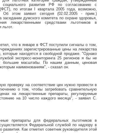
 для льготных категорий граждан, утвержденные
и социального развития РФ по согласованию с
ФСТ), по итогам I квартала 2005 года, возможно,
. Об этом заявил сегодня (02.02.2005 - прим.)
 заседании думского комитета по охране здоровья,
ния лекарственными средствами льготников в
 льгот.
етил, что в январе в ФСТ поступили сигналы о том,
учреждениях зарегистрированные цены на лекарства
, которые находятся в свободной продаже. "Однако
лужбой экспресс-мониторинга 25 регионов я бы не
ет большие масштабы. По нашим данным, ценовая
которым наименованиям", - сказал он.
ую проверку на соответствие цен нужно провести в
лючению о том, чтобы затребовать сравнительную
енах на лекарственные препараты, регулируемые
стоянию на 10 число каждого месяца", - заявил С.
енные препараты для федеральных льготников в
осуществляется Федеральной службой по надзору в
 развития. Как отметил советник руководителя этой