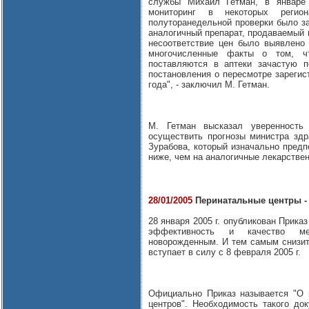
службы Михаил Гетман, в январе
мониторинг в некоторых реги
полуторанедельной проверки было з
аналогичный препарат, продаваемый 
несоответствие цен было выявлено
многочисленные факты о том, чт
поставляются в аптеки зачастую п
постановления о пересмотре зарегис
года", - заключил М. Гетман.
М. Гетман высказал уверенность
осуществить прогнозы министра зд
Зурабова, который изначально предп
ниже, чем на аналогичные лекарстве
28/01/2005
Перинатальные центры - 
28 января 2005 г. опубликован Прика
эффективность и качество ме
новорожденным. И тем самым снизит
вступает в силу с 8 февраля 2005 г.
Официально Приказ называется "О 
центров". Необходимость такого до