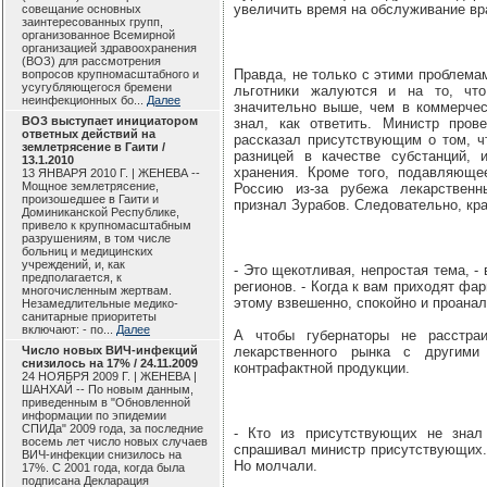
увеличить время на обслуживание вр
совещание основных
заинтересованных групп,
организованное Всемирной
организацией здравоохранения
(ВОЗ) для рассмотрения
Правда, не только с этими проблема
вопросов крупномасштабного и
усугубляющегося бремени
льготники жалуются и на то, что
неинфекционных бо...
Далее
значительно выше, чем в коммерчес
ВОЗ выступает инициатором
знал, как ответить. Министр пров
ответных действий на
рассказал присутствующим о том, ч
землетрясение в Гаити /
разницей в качестве субстанций, 
13.1.2010
хранения. Кроме того, подавляюще
13 ЯНВАРЯ 2010 Г. | ЖЕНЕВА --
Мощное землетрясение,
Россию из-за рубежа лекарствен
произошедшее в Гаити и
признал Зурабов. Следовательно, кра
Доминиканской Республике,
привело к крупномасштабным
разрушениям, в том числе
больниц и медицинских
учреждений, и, как
- Это щекотливая, непростая тема, -
предполагается, к
регионов. - Когда к вам приходят фа
многочисленным жертвам.
этому взвешенно, спокойно и проана
Незамедлительные медико-
санитарные приоритеты
включают: - по...
Далее
А чтобы губернаторы не расстра
Число новых ВИЧ-инфекций
лекарственного рынка с другими
снизилось на 17% / 24.11.2009
контрафактной продукции.
24 НОЯБРЯ 2009 Г. | ЖЕНЕВА |
ШАНХАЙ -- По новым данным,
приведенным в "Обновленной
информации по эпидемии
СПИДа" 2009 года, за последние
- Кто из присутствующих не знал 
восемь лет число новых случаев
спрашивал министр присутствующих. 
ВИЧ-инфекции снизилось на
Но молчали.
17%. С 2001 года, когда была
подписана Декларация