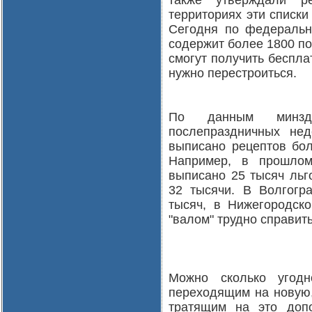
также утверждали р
территориях эти списк
Сегодня по федеральн
содержит более 1800 по
смогут получить беспла
нужно перестроиться.
По данным минздр
послепраздничных не
выписано рецептов бол
Например, в прошлом
выписано 25 тысяч льг
32 тысячи. В Волгогра
тысяч, в Нижегородско
"валом" трудно справит
Можно сколько угодн
переходящим на новую,
тратящим на это доп