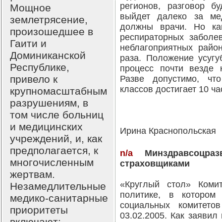
регионов, разговор б
Мощное
выйдет далеко за мед
землетрясение,
должны врачи. Но ка
произошедшее в
респираторных заболев
Гаити и
неблагоприятных район
Доминиканской
раза. Положение усугу
Республике,
процесс почти везде н
привело к
Разве допустимо, чт
классов достигает 10 ча
крупномасштабным
разрушениям, в
том числе больниц
и медицинских
Ирина Краснопольская
учреждений, и, как
предполагается, к
n/a
Минздравсоцраз
многочисленным
страховщиками
жертвам.
«Круглый стол» Коми
Незамедлительные
политике, в котором
медико-санитарные
социальных комитето
приоритеты
03.02.2005. Как заявил
включают: -