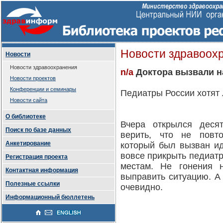
Новости здравоох
Новости
Новости здравоохранения
n/a
Доктора вызвали н
Новости проектов
Конференции и семинары
Педиатры России хотят 
Новости сайта
О библиотеке
Вчера открылся деся
Поиск по базе данных
верить, что не повт
Анкетирование
который был вызван ид
вовсе прикрыть педиатр
Регистрация проекта
местам. Не гонения 
Контактная информация
выправить ситуацию. А 
Полезные ссылки
очевидно.
Информационный бюллетень