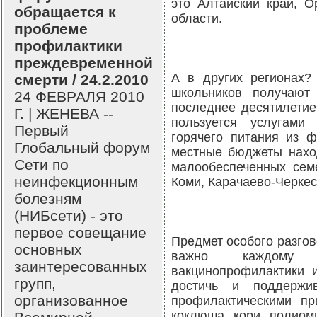
это Алтайский край, О
обращается к
области.
проблеме
профилактики
преждевременной
А в других регионах?
смерти / 24.2.2010
школьников получают
24 ФЕВРАЛЯ 2010
последнее десятилетие
Г. | ЖЕНЕВА --
пользуется услугами
Первый
горячего питания из ф
Глобальный форум
местные бюджеты наход
Сети по
малообеспеченных семе
неинфекционным
Коми, Карачаево-Черкес
болезням
(НИБсети) - это
первое совещание
Предмет особого разгов
основных
важно каждому в
заинтересованных
вакцинопрофилактики 
групп,
достичь и поддержи
организованное
профилактическими пр
коклюша, кори, полиоми