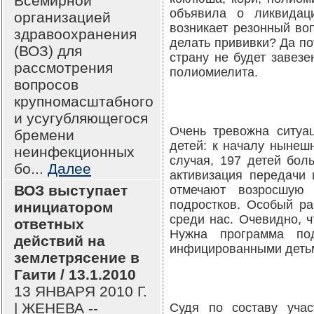
Всемирной
объявила о ликвидац
организацией
возникает резонный воп
здравоохранения
делать прививки? Да пот
(ВОЗ) для
страну не будет завезе
рассмотрения
полиомиелита.
вопросов
крупномасштабного
и усугубляющегося
Очень тревожна ситуа
бремени
детей: к началу нынешн
неинфекционных
случая, 197 детей бол
бо...
Далее
активизация передачи
ВОЗ выступает
отмечают возросшую 
подростков. Особый ра
инициатором
среди нас. Очевидно, ч
ответных
Нужна программа по
действий на
инфицированными детьм
землетрясение в
Гаити / 13.1.2010
13 ЯНВАРЯ 2010 Г.
| ЖЕНЕВА --
Судя по составу учас