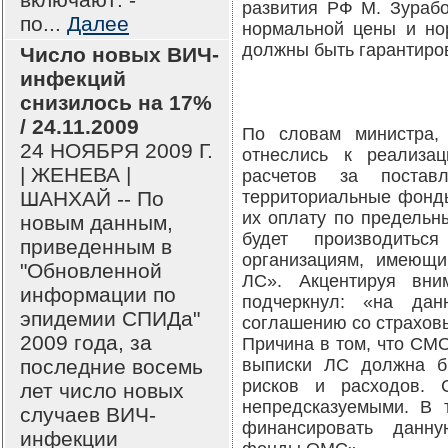
развития РФ М. Зурабо
по...
Далее
нормальной цены и нор
должны быть гарантиро
Число новых ВИЧ-
инфекций
снизилось на 17%
/ 24.11.2009
По словам министра,
24 НОЯБРЯ 2009 Г.
отнеслись к реализа
| ЖЕНЕВА |
расчетов за постав
ШАНХАЙ -- По
территориальные фонд
их оплату по предельн
новым данным,
будет производиться
приведенным в
организациям, имеющ
"Обновленной
ЛС». Акцентируя вни
информации по
подчеркнул: «на да
эпидемии СПИДа"
соглашению со страхов
2009 года, за
Причина в том, что СМ
последние восемь
выписки ЛС должна б
рисков и расходов. 
лет число новых
непредсказуемыми. В 
случаев ВИЧ-
финансировать данну
инфекции