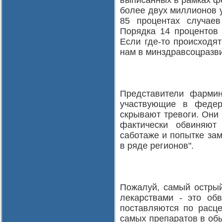
выписанных в рамках ф
более двух миллионов 
85 процентах случае
Порядка 14 процентов 
Если где-то происходят
нам в минздравсоцразви
Представители фармин
участвующие в федер
скрывают тревоги. Они
фактически обвиняют
саботаже и попытке за
в ряде регионов".
Пожалуй, самый острый
лекарствами - это обв
поставляются по расце
самых препаратов в обы