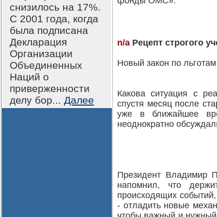
фонды ОМС».
снизилось на 17%.
С 2001 года, когда
была подписана
Декларация
n/a
Рецепт строгого уч
Организации
Новый закон по льготам
Объединенных
Наций о
приверженности
Какова ситуация с ре
делу бор...
Далее
спустя месяц после ст
!
уже в ближайшее вр
неоднократно обсуждали
Президент Владимир П
напомнил, что держи
происходящих событий, 
- отладить новые меха
чтобы важный и нужный,