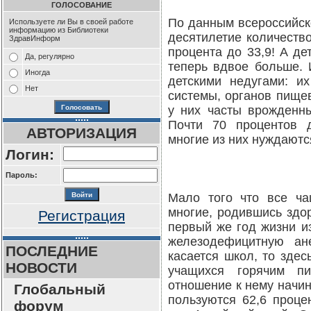
ГОЛОСОВАНИЕ
По данным всероссийск
Используете ли Вы в своей работе
информацию из Библиотеки
десятилетие количество
ЗдравИнформ
процента до 33,9! А де
Да, регулярно
теперь вдвое больше. 
Иногда
детскими недугами: и
Нет
системы, органов пищев
у них часты врожденны
Почти 70 процентов д
АВТОРИЗАЦИЯ
многие из них нуждаютс
Логин:
Пароль:
Мало того что все ч
многие, родившись здо
Регистрация
первый же год жизни и
железодефицитную ан
ПОСЛЕДНИЕ
касается школ, то зде
НОВОСТИ
учащихся горячим пи
отношение к нему начин
Глобальный
пользуются 62,6 проце
форум